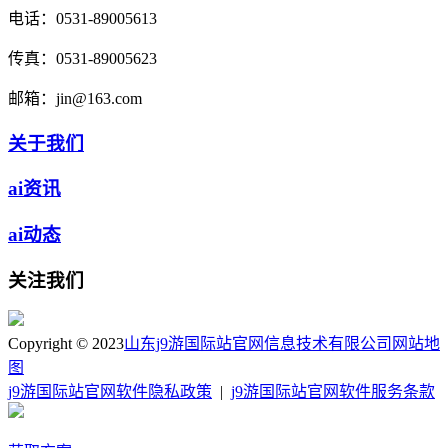
电话：
0531-89005613
传真：
0531-89005623
邮箱：
jin@163.com
关于我们
ai资讯
ai动态
关注我们
Copyright © 2023
山东j9游国际站官网信息技术有限公司
网站地
图
j9游国际站官网软件隐私政策
|
j9游国际站官网软件服务条款