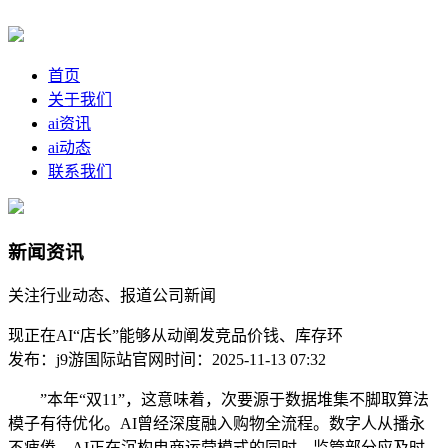
首页
关于我们
ai资讯
ai动态
联系我们
新闻资讯
关注行业动态、报道公司新闻
现正在AI“店长”能够从动阐发竞品价钱、库存环
发布：j9游国际站官网
时间：2025-11-13 07:32
”本年“双11”，这意味着，次要源于数据堆集不脚取算法
模子有待优化。AI曾经深度融入购物全流程。数字人从播永
不疲倦，AI正在沉构电商运营模式的同时，监管部分应及时