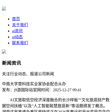
首页
关于我们
ai资讯
ai动态
联系我们
新闻资讯
关注行业动态、报道公司新闻
中南大学营科技实业家协会配合从办
发布：j9游国际站官网
时间：2025-12-27 09:41
AI文旅取低空经济深度融合的长沙样板”“文化旅逛财产数
据空间扶植”以及“人工智能聪慧旅逛新”等话题颁发了概念。
湖南这家高速办事区最快将正在2026年春运前开出星巴克华中