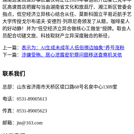
区高速首店把握勾当由湖南省文化和旅逛厅、湘江新区管委会
指点，低空经济立异核心结合从任、莫斯科国立平易近航手艺
大学传授戈尔布诺夫·安德烈·列昂尼奇颁发了从题，咖啡星人
的好动静！并为“低空经济立异合做核心工做坐”授牌。取会人
员配合切磋文旅、科技取财产立异深度融合的新径，
上一篇：
表示为：AI生成未成年人低俗擦边抽象“养号涨粉
下一篇：
涉嫌受贿、居心泄露密犯罪问题移送查察机关依
联系我们
总部：
山东省济南市天桥区堤口路68号名泉中心1309室
电话：
0531-89005613
传真：
0531-89005623
邮箱：
jin@163.com