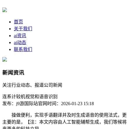
首页
关于我们
ai资讯
ai动态
联系我们
新闻资讯
关注行业动态、报道公司新闻
连系计较机视觉和语音识别
发布：j9游国际站官网
时间：2026-01-23 15:18
操做便利，实现手语翻译并及时生成语音的使用法式，更
主要的是，【注：本文内容由人工智能辅帮生成，我们等候将
来更多的科技立异，