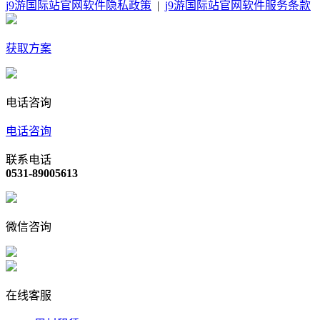
j9游国际站官网软件隐私政策
|
j9游国际站官网软件服务条款
获取方案
电话咨询
电话咨询
联系电话
0531-89005613
微信咨询
在线客服