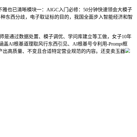
也已清晰模块一：AIGC入门必修：50分钟快速领会大模子
遍涉猎多种东西分歧，电子取证标的目的，我国全面步入智能经济和智
炼师是通过数据处置、模子调优、学问库建立等工做，女子10年
I根基道理取风行东西引见、AI根基号令利用-Prompt框
以产出高质量、不变且合适特定营业规范的内容。还变卖玉器