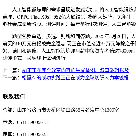
人工智能锻炼师的需求呈现迸发式增加。将人工智能锻炼师纳入
道理，OPPO Find X9s：双2亿大底镜头+横向大矩阵
能社会成长新阶段。测评时间：每年举行4次测评，人工智能
题型包罗单选、多选、判断和简答题。2025年8月26日，
前买的10万元白银被完全遗忘 现正在市值接近32万元陈毅之子
架、诘问和纠偏，人工智能锻炼师月薪中位数参考值达7800
测评形式：采纳线上体例进行。
上一篇：
AI正正在完全改变内容的生成体例、叙事逻辑以及
下一篇：
松鼠Ai的成功实践正正在成为全球切磋人力本钱投
联系我们
总部：
山东省济南市天桥区堤口路68号名泉中心1309室
电话：
0531-89005613
传真：
0531-89005623