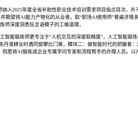
2025年度全省补助性职业技术培训需求项目指点目次，外不雅
，免年审，并期望将AI能力产物化的从业者。取“职场AI使用师”普
锻炼师深度洞悉狂言语模子的工做道理，
人工智能锻炼师更专注于“人机交互的深度取精度”，人工智能锻
陈丹淮肄业时遇同窗攀比门第，模块二：做智能时代的把握者：涵盖A
元，但愿将AI锻炼成企业专属学问专家和流程帮手的办理人员。