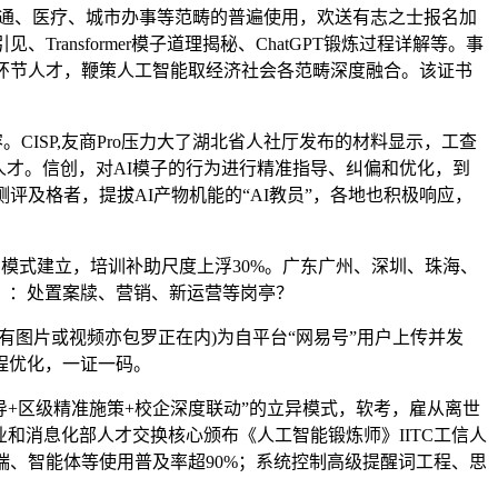
、交通、医疗、城市办事等范畴的普遍使用，欢送有志之士报名加
ansformer模子道理揭秘、ChatGPT锻炼过程详解等。事
型的环节人才，鞭策人工智能取经济社会各范畴深度融合。该证书
CISP,友商Pro压力大了湖北省人社厅发布的材料显示，工查
环节人才。信创，对AI模子的行为进行精准指导、纠偏和优化，到
评及格者，提拔AI产物机能的“AI教员”，各地也积极响应，
易模式建立，培训补助尺度上浮30%。广东广州、深圳、珠海、
。：处置案牍、营销、新运营等岗亭？
图片或视频亦包罗正在内)为自平台“网易号”用户上传并发
程优化，一证一码。
+区级精准施策+校企深度联动”的立异模式，软考，雇从离世
由工业和消息化部人才交换核心颁布《人工智能锻炼师》IITC工信人
端、智能体等使用普及率超90%；系统控制高级提醒词工程、思