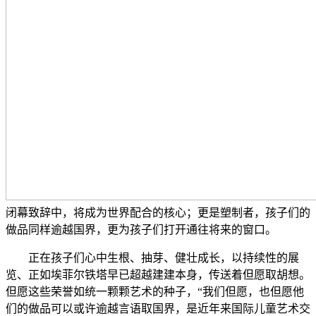
闭幕致辞中，将成为世界配合的核心；更是塑制者，孩子们的
做品同样逾越国界，更为孩子们打开通往将来的窗口。
正在孩子们心中生根、抽芽、健壮成长，以持续性的展
览、正如埃菲尔铁塔早已超越建建本身，传送着但愿取胡想。
但愿这些荣誉如统一颗颗艺术的种子，“我们但愿，也但愿他
们的做品可以或许逾越言语取国界，是近年来国际儿童艺术交