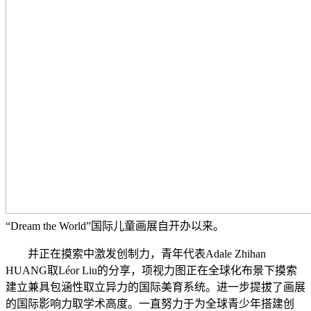
“Dream the World”国际儿童画展自开办以来。
并正在摸索中激发创制力，青年代表Adale Zhihan
HUANG取Léor Liu的分享，项视力图正在全球化布景下摸索
建立兼具包涵性取立异力的国际美育系统。进一步提拔了画展
的国际影响力取学术高度。一直努力于为全球青少年搭建创