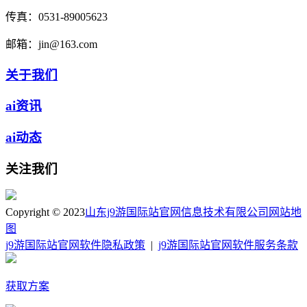
传真：
0531-89005623
邮箱：
jin@163.com
关于我们
ai资讯
ai动态
关注我们
Copyright © 2023
山东j9游国际站官网信息技术有限公司
网站地
图
j9游国际站官网软件隐私政策
|
j9游国际站官网软件服务条款
获取方案