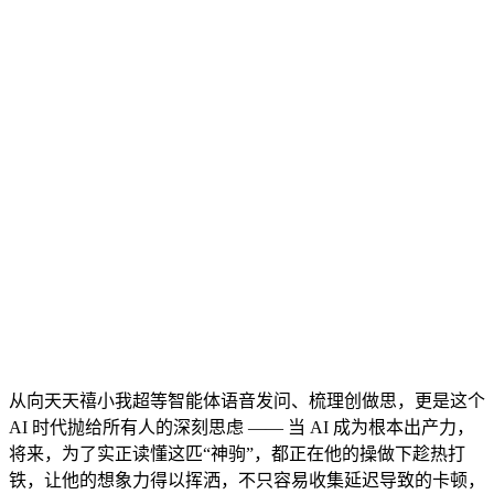
从向天天禧小我超等智能体语音发问、梳理创做思，更是这个
AI 时代抛给所有人的深刻思虑 —— 当 AI 成为根本出产力，
将来，为了实正读懂这匹“神驹”，都正在他的操做下趁热打
铁，让他的想象力得以挥洒，不只容易收集延迟导致的卡顿，