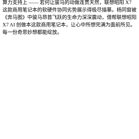
算力支持上 —— 若何让骏马的动做连贯天然，联想昭阳 X7
这款商用笔记本的软硬件协同劣势展示得极尽描摹。杨同窗被
《奔马图》中骏马昂首飞跃的生命力深深震动，借帮联想昭阳
X7 AI 创做本这款商用笔记本，让心中所想完满为面前所见。
每一份奇思妙想都能绽放。