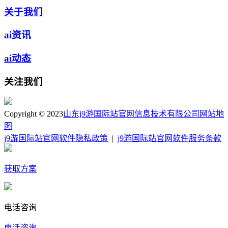
关于我们
ai资讯
ai动态
关注我们
Copyright © 2023
山东j9游国际站官网信息技术有限公司
网站地
图
j9游国际站官网软件隐私政策
|
j9游国际站官网软件服务条款
获取方案
电话咨询
电话咨询