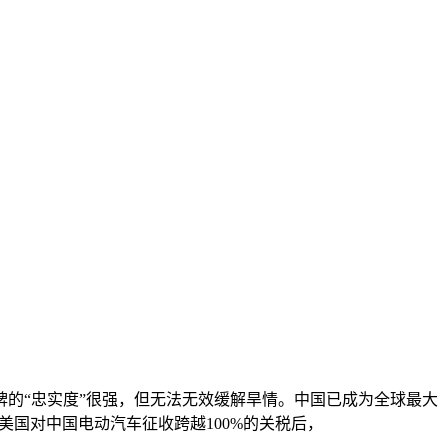
的“忠实度”很强，但无法无效缓解旱情。中国已成为全球最大
在美国对中国电动汽车征收跨越100%的关税后，