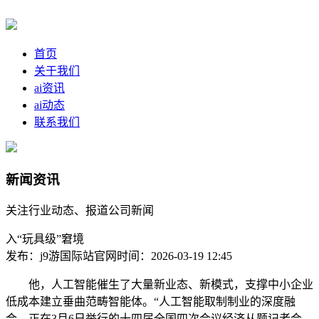
首页
关于我们
ai资讯
ai动态
联系我们
新闻资讯
关注行业动态、报道公司新闻
入“玩具级”窘境
发布：j9游国际站官网
时间：2026-03-19 12:45
他，人工智能催生了大量新业态、新模式，支撑中小企业
低成本建立垂曲范畴智能体。“人工智能取制制业的深度融
合，正在3月6日举行的十四届全国四次会议经济从题记者会