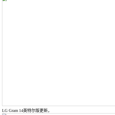
LG Gram 14英特尔版更新，