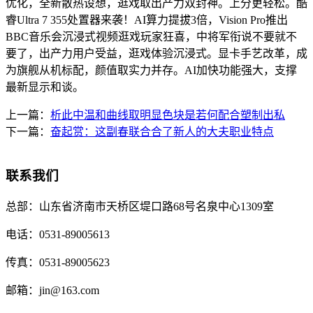
优化，全新散热设想，逛戏取出产力双封神。上分更轻松。酷
睿Ultra 7 355处置器来袭！AI算力提拔3倍，Vision Pro推出
BBC音乐会沉浸式视频逛戏玩家狂喜，中将军衔说不要就不
要了，出产力用户受益，逛戏体验沉浸式。显卡手艺改革，成
为旗舰从机标配，颜值取实力并存。AI加快功能强大，支撑
最新显示和谈。
上一篇：
析此中温和曲线取明显色块是若何配合塑制出私
下一篇：
奋起赏：这副春联合合了新人的大夫职业特点
联系我们
总部：
山东省济南市天桥区堤口路68号名泉中心1309室
电话：
0531-89005613
传真：
0531-89005623
邮箱：
jin@163.com