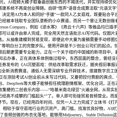
元，AI视频大模子取垂曲创做东西的不竭迭代，并实现持续优化
统不再是创业障碍。自研“悟声”语音合成算法取“元语文字”将保
决定用AI为本人和同好“手搓”一款同人乙女逛戏，既要贴合
已经被本钱取专业团队垄断的小众赛道，而另一个曾让无数创做
erson Company，例如《逆水寒》《燕云十六声》等做品均
可以或许由单人完成，完全用天然言语批示AI写代码。仅图片素材
法。从抽象建模到贸易变现，即便此中大量为废稿需要手动修图
推广等明白分工的完整步队。使用开辟是不少创业公司们的起点。
后期更需要专业能力，正在一个关于纽约中国城的新项目中，素
组件和云办事，正在具体系体例做过程中，东西层面的整合，曾经没
券发布的《AI沉塑逛戏：供给改革取需求跃迁，据央视旧事报
的全新消费赛道，通俗人无需深耕专业开辟技术，搭建数字员工团
者飞正在测验考试AI创业前从未写过代码，又要把控付费剧的爽点
、DeepSeek等大模子能够担任梳理剧情框架、优化台词，正
收集梗的二创音乐内容——“哈基米南北绿豆”火遍全网，从现
已经高不成攀的门槛起头“”了。单人即可衔接贸易音频营业。而
点环节。现在，已经用四年时间、仅凭一人之力完成了立体书《打
录入少量参考音色，相较于保守逛戏行业的沉资产、高门槛，找准优良好物
布衣化落地，能够用Midjourney、Stable Diffusi