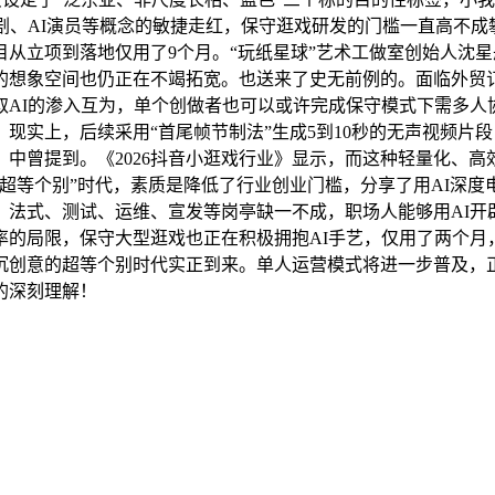
剧、AI演员等概念的敏捷走红，保守逛戏研发的门槛一直高不
从立项到落地仅用了9个月。“玩纸星球”艺术工做室创始人沈星
的想象空间也仍正在不竭拓宽。也送来了史无前例的。面临外贸
取AI的渗入互为，单个创做者也可以或许完成保守模式下需多人
现实上，后续采用“首尾帧节制法”生成5到10秒的无声视频片
中曾提到。《2026抖音小逛戏行业》显示，而这种轻量化、
超等个别”时代，素质是降低了行业创业门槛，分享了用AI深度电
、法式、测试、运维、宣发等岗亭缺一不成，职场人能够用AI开
率的局限，保守大型逛戏也正在积极拥抱AI手艺，仅用了两个月
沉创意的超等个别时代实正到来。单人运营模式将进一步普及，正
的深刻理解！