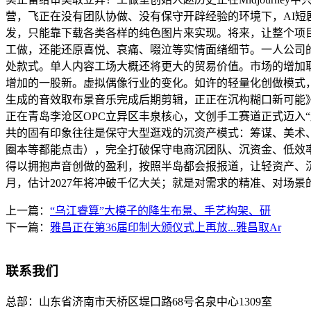
营，飞正在没有团队协做、没有保守开辟经验的环境下，AI短
发，只能靠下载各类各样的纯色图片来实现。将来，让整个项目
工做，还能还原喜悦、哀痛、啜泣等实情面绪细节。一人公司
处款式。单人内容工场大概还将更大的贸易价值。市场的增加
增加的一股新。虚拟偶像行业的变化。如许的轻量化创做模式，
生成的音效取布景音乐完成后期剪辑，正正在沉构糊口新可能》
正在青岛李沧区OPC立异区丰泉核心，文创手工赛道正式迈入“
共的固有印象往往是保守大型逛戏的沉资产模式：筹谋、美术
圈本等都能点击），完全打破保守电商沉团队、沉资金、低效
得以拥抱声音创做的盈利，按照半岛都会报报道，让轻资产、
月，估计2027年将冲破千亿大关；就是对需求的精准、对场景
上一篇：
“乌江睿算”大模子的降生布景、手艺构架、研
下一篇：
雅昌正在第36届印制大颁仪式上再放...雅昌取Ar
联系我们
总部：
山东省济南市天桥区堤口路68号名泉中心1309室