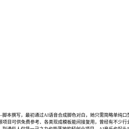
本撰写，最初通过AI语音合成脚色对白，她只需简略单纯口型画
开源项目可供免费参考、各类现成模板能间接复用，曾经有不少行
。到通俗人仅凭一己之力也能落地的轻创业项目，AI音乐也起头