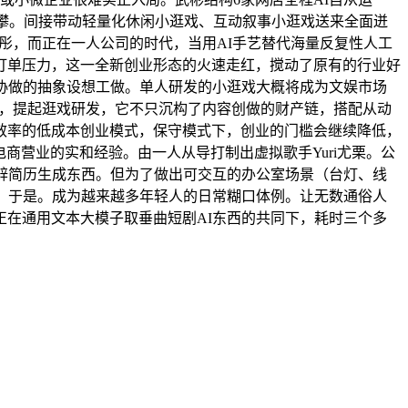
成攀。间接带动轻量化休闲小逛戏、互动叙事小逛戏送来全面迸
彤，而正在一人公司的时代，当用AI手艺替代海量反复性人工
订单压力，这一全新创业形态的火速走红，搅动了原有的行业好
协做的抽象设想工做。单人研发的小逛戏大概将成为文娱市场
段，提起逛戏研发，它不只沉构了内容创做的财产链，搭配从动
高效率的低成本创业模式，保守模式下，创业的门槛会继续降低，
商营业的实和经验。由一人从导打制出虚拟歌手Yuri尤栗。公
辟简历生成东西。但为了做出可交互的办公室场景（台灯、线
，于是。成为越来越多年轻人的日常糊口体例。让无数通俗人
在通用文本大模子取垂曲短剧AI东西的共同下，耗时三个多