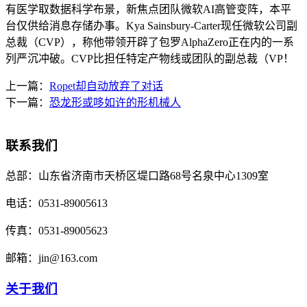
有医学取数据科学布景，新焦点团队微软AI高管变阵，本平
台仅供给消息存储办事。Kya Sainsbury-Carter现任微软公司副
总裁（CVP），称他带领开辟了包罗AlphaZero正在内的一系
列严沉冲破。CVP比担任特定产物线或团队的副总裁（VP！
上一篇：
Ropet却自动放弃了对话
下一篇：
恐龙形或哆如许的形机械人
联系我们
总部：
山东省济南市天桥区堤口路68号名泉中心1309室
电话：
0531-89005613
传真：
0531-89005623
邮箱：
jin@163.com
关于我们