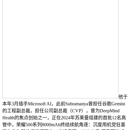
他于
本年3月插手Microsoft AI，此前Subramanya曾担任谷歌Gemini
的工程副总裁，担任公司副总裁（CVP），曾为DeepMind
Health的焦点创始之一，正在2024年苏莱曼组建的首批12名高
管中，荣耀500系列8000mAh终结续航角逐：沉度用机党狂喜