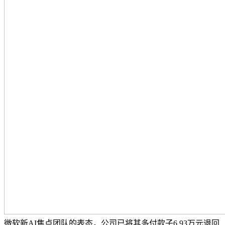
微软新AI焦点团队的表态，公司已将其多付款子6.93万元退回