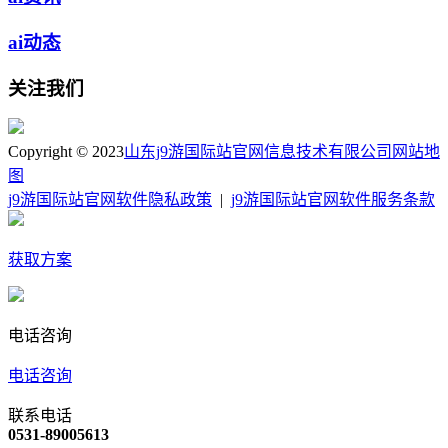
ai动态
关注我们
Copyright © 2023
山东j9游国际站官网信息技术有限公司
网站地
图
j9游国际站官网软件隐私政策
|
j9游国际站官网软件服务条款
获取方案
电话咨询
电话咨询
联系电话
0531-89005613