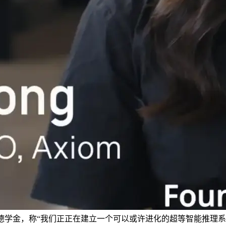
21年获得大学罗德学金，称“我们正正在建立一个可以或许进化的超等智能推理