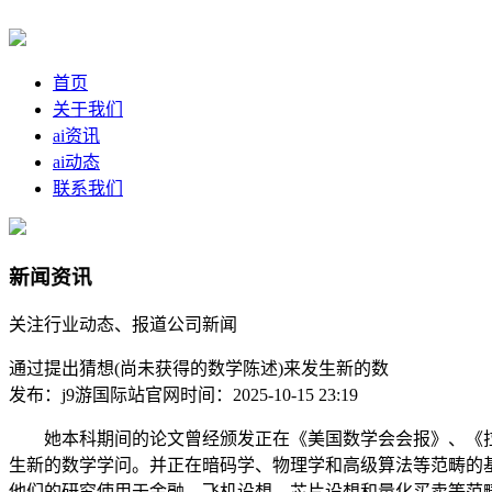
首页
关于我们
ai资讯
ai动态
联系我们
新闻资讯
关注行业动态、报道公司新闻
通过提出猜想(尚未获得的数学陈述)来发生新的数
发布：j9游国际站官网
时间：2025-10-15 23:19
她本科期间的论文曾经颁发正在《美国数学会会报》、《拉马
生新的数学学问。并正在暗码学、物理学和高级算法等范畴的基准
他们的研究使用于金融、飞机设想、芯片设想和量化买卖等范畴。