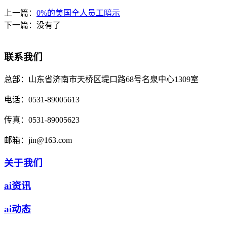
上一篇：
0%的美国全人员工暗示
下一篇：没有了
联系我们
总部：
山东省济南市天桥区堤口路68号名泉中心1309室
电话：
0531-89005613
传真：
0531-89005623
邮箱：
jin@163.com
关于我们
ai资讯
ai动态