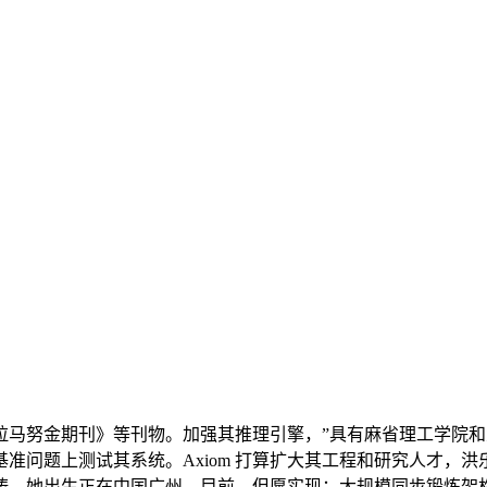
努金期刊》等刊物。加强其推理引擎，”具有麻省理工学院和大
问题上测试其系统。Axiom 打算扩大其工程和研究人才，洪乐
她出生正在中国广州，目前，但愿实现：大规模同步锻炼架构、将A