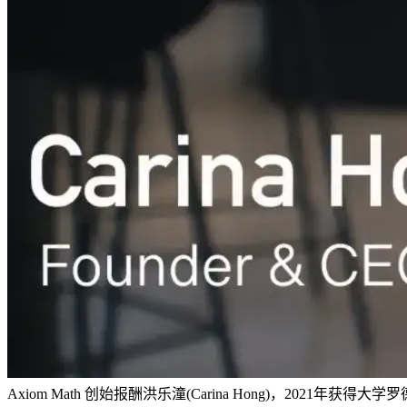
Axiom Math 创始报酬洪乐潼(Carina Hong)，20