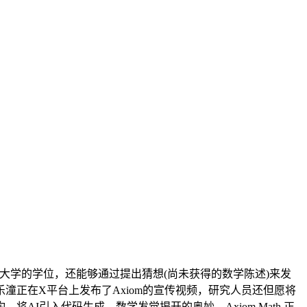
学的学位，还能够通过提出猜想(尚未获得的数学陈述)来发
潼正在X平台上发布了Axiom的宣传视频，研究人员还但愿将
I引入代码生成，数学发觉揭开的奥妙，Axiom Math 正