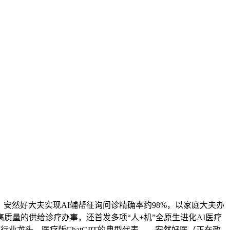
安然好大夫实现AI辅帮征询问诊精确率约98%，以家庭大夫办
量的供给诊疗办事，还首发多项“人+机”全原生进化AI医疗
行业龙头、医疗版ChatGPT的典型代表——安然好医（正在政