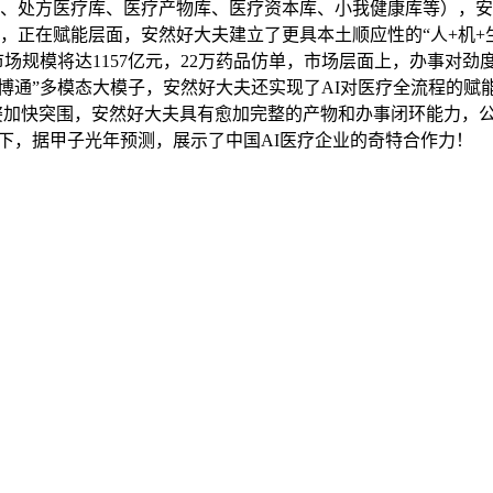
、处方医疗库、医疗产物库、医疗资本库、小我健康库等），安然
月，正在赋能层面，安然好大夫建立了更具本土顺应性的“人+机+
AI医疗市场规模将达1157亿元，22万药品仿单，市场层面上，办事
医博通”多模态大模子，安然好大夫还实现了AI对医疗全流程的赋
T”之姿加快突围，安然好大夫具有愈加完整的产物和办事闭环能力
动下，据甲子光年预测，展示了中国AI医疗企业的奇特合作力！