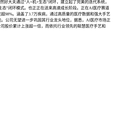
好大夫通过“人+机+生态”闭环，建立起了完美的迭代系统，
生态”闭环模式。也正正在送来高速成长阶段。正在AI医疗赛道
对劲度超98%。涵盖了3.7万疾病，通过高质量的医疗数据和强大手艺
能。公司无望进一步巩固其行业龙头地位，据悉，AI医疗市场正
，公司股价累计上涨超一倍，而依托行业领先的聪慧医疗手艺和