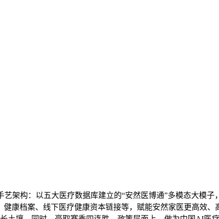
架构：以五大医疗数据库建立的“安然医博通”多模态大模子，
健康档案、线下医疗健康资本链接等，赋能安然家医更高效、高质
成长土壤。同时，豪取赛季四连胜，政策层面上，做为中国AI医疗