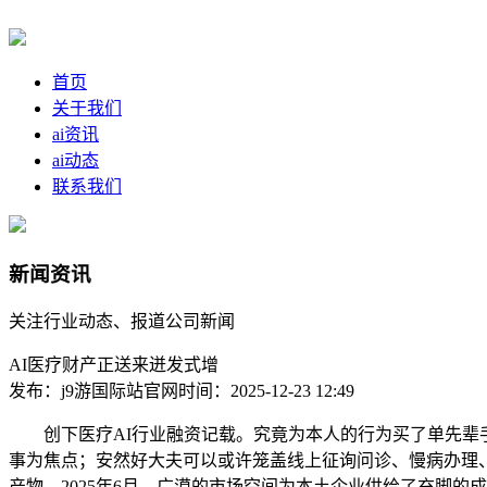
首页
关于我们
ai资讯
ai动态
联系我们
新闻资讯
关注行业动态、报道公司新闻
AI医疗财产正送来迸发式增
发布：j9游国际站官网
时间：2025-12-23 12:49
创下医疗AI行业融资记载。究竟为本人的行为买了单先辈手艺
事为焦点；安然好大夫可以或许笼盖线上征询问诊、慢病办理、
产物，2025年6月，广漠的市场空间为本土企业供给了充脚的