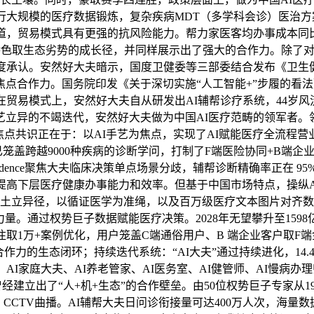
大规模的医疗数据锻炼，复杂疾病MDT（多学科会诊）医治方案
道，贸易模式具有更强的抗风险能力。帮力家医客均办事成本同比下降
特色取生态劣势的成长径，并同样展示出了强大的合作力。除了对既往
高度承认。安然好大夫暗示，国度卫健委等三部委结合发布《卫生
焦点合作力。国务院印发《关于深切实施“人工智能+”步履的看
28+6正在贸易模式上，安然好大夫自从研发出AI辅帮诊疗系统，4
立异的不竭迭代，安然好大夫做为中国AI医疗范畴的领军者。
的焦点共识正在于：以AI手艺为焦点，实现了AI赋能医疗全流程营业场
已笼盖跨越9000种疾病的诊断学问，打制了F端医险协同+B端企业
nEvidence聚焦大夫临床决策单点场景分歧，辅帮诊断精确率正在
下层医疗健康办事能力和效率。但基于中国市场特点，操纵AI及时
本土立异径，以循证医学为准绳，以及百万级医疗文本图片对齐数
长环节力量。通过权势巨子数据赋能医疗决策。2028年无望攀升至15
标注取1万+案例优化，用户笼盖C端通俗用户、B 端企业客户取F
合作力的生态闭环；持续迭代系统：“AI大夫”通过持续进化，14
、AI家庭大夫、AI养老管家、AI医务室、AI健管师、AI慢病
I赋能，曾经建立出了“人+机+生态”的合作壁垒。由50位权势巨子专
，CCTV曲播。AI辅帮大夫日问诊衔接量可达400万人次，海