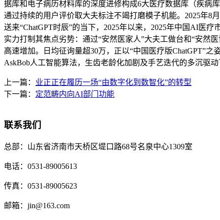
据库和电子病历材料库的深度进修构成6大医疗数据库（疾病库
通过持续的用户评价取大夫标注不竭打磨模子机能。2025年8
送来“ChatGPT时辰”的当下，2025年以来，2025年中国
实力打制其焦点劣势：通过“安然医家人”大夫工做台和“安然
高速增加。日均征询量超30万，正以“中国医疗版ChatGP
AskBob人工智能算法，生齿老龄化加剧及手艺迭代的多沉驱
上一篇：
业正正在履历一场“由数字化到数智化”的转型
下一篇：
定范畴内向AI部门功能
联系我们
总部：
山东省济南市天桥区堤口路68号名泉中心1309室
电话：
0531-89005613
传真：
0531-89005623
邮箱：
jin@163.com