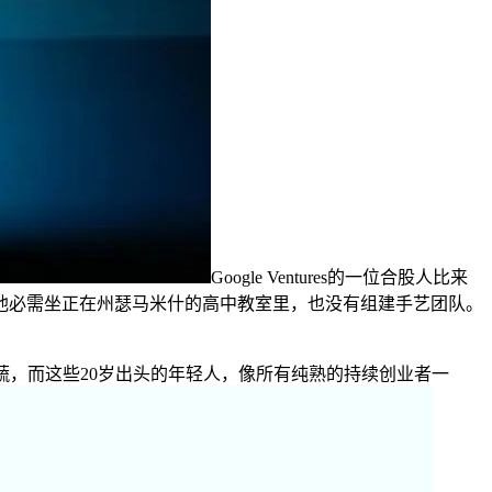
Google Ventures的一位合股人比来
，他必需坐正在州瑟马米什的高中教室里，也没有组建手艺团队。
，而这些20岁出头的年轻人，像所有纯熟的持续创业者一