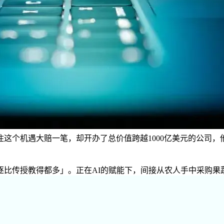
抓住这个机遇大赔一笔，却开办了总价值跨越1000亿美元的公司
传授教得都多」。正在AI的赋能下，间接从农人手中采购果蔬