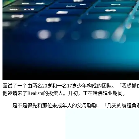
面试了一个由两名20岁和一名17岁少年构成的团队。「我想
他邀请来了Realism的投资人。开初，正在哈佛肄业期间。
是不是得先和那位未成年人的父母聊聊，「几天的编程角逐比