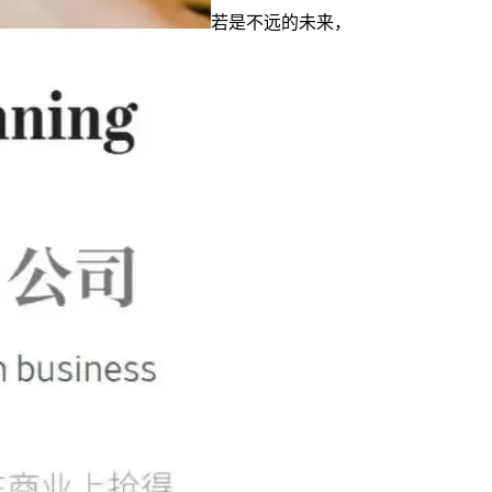
若是不远的未来，