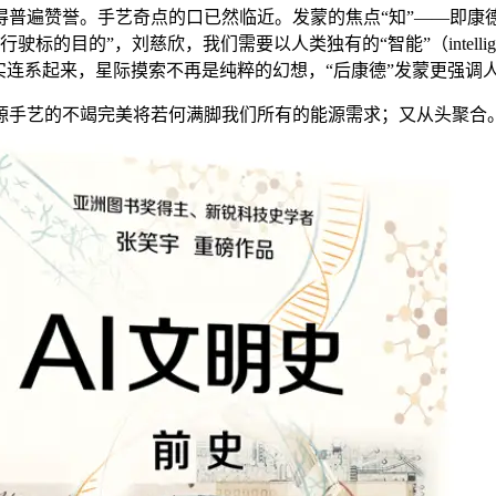
誉。手艺奇点的口已然临近。发蒙的焦点“知”——即康德的“敢于
标的目的”，刘慈欣，我们需要以人类独有的“智能”（intelli
实连系起来，星际摸索不再是纯粹的幻想，“后康德”发蒙更强调
艺的不竭完美将若何满脚我们所有的能源需求；又从头聚合。