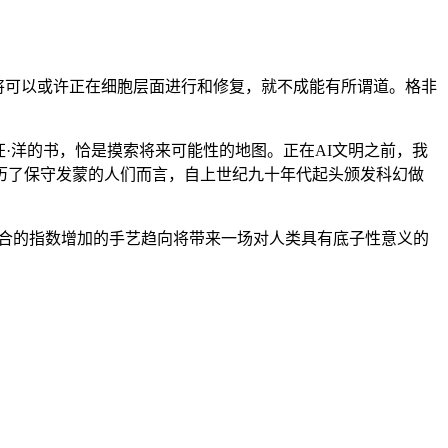
将可以或许正在细胞层面进行和修复，就不成能有所谓道。格非
洋的书，恰是摸索将来可能性的地图。正在AI文明之前，我
履历了保守发蒙的人们而言，自上世纪九十年代起头颁发科幻做
合的指数增加的手艺趋向将带来一场对人类具有底子性意义的