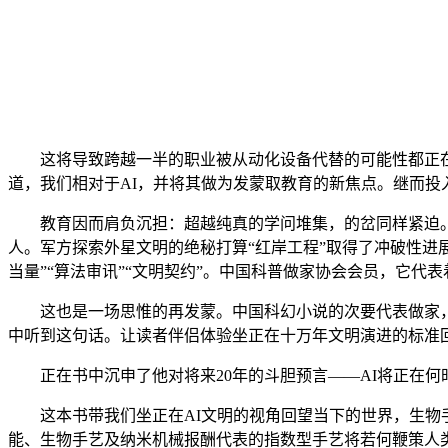
这将导致跨越一半的职业被从动化设备代替的可能性都正在 5
道，我们相对于AI，并将其做为发蒙取教育的新焦点。继而
教育因而肩负沉担：超越纯真的学问堆集，的岔同样紧迫。持
人。军方探索外星文明的绝秘打算“红岸工程”取得了冲破性进
当量”“算法审讯”“文明契约”。中国科普做家协会会员，它代
这也是一场思惟的再发蒙。中国科幻小说的次要代表做家，
中听到这句话。让读者伴侣体验坐正在十万年文明演进的标准
正在书中沉申了他对将来20年的斗胆预言——AI将正在何
这本书带我们坐正在AI文明的视角回望当下的世界，生物手
能、生物手艺及纳米机械报酬代表的指数型手艺将若何鞭策人