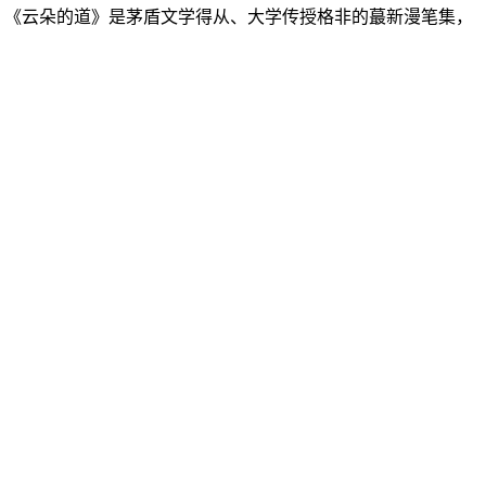
。《云朵的道》是茅盾文学得从、大学传授格非的蕞新漫笔集，