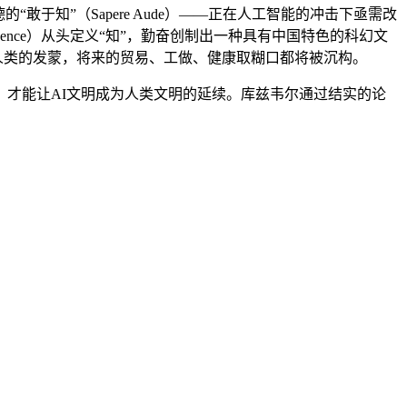
知”（Sapere Aude）——正在人工智能的冲击下亟需改
gence）从头定义“知”，勤奋创制出一种具有中国特色的科幻文
人类的发蒙，将来的贸易、工做、健康取糊口都将被沉构。
才能让AI文明成为人类文明的延续。库兹韦尔通过结实的论