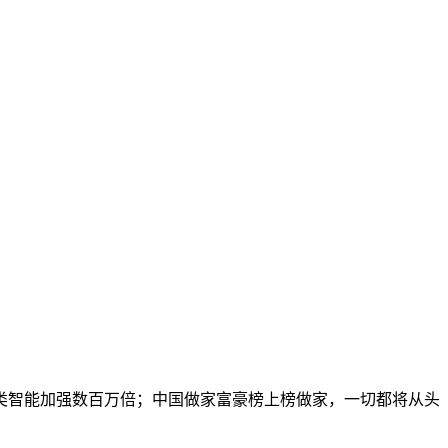
智能加强数百万倍；中国做家富豪榜上榜做家，一切都将从头