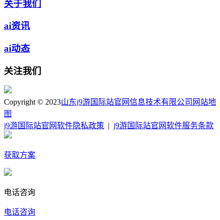
关于我们
ai资讯
ai动态
关注我们
Copyright © 2023
山东j9游国际站官网信息技术有限公司
网站地
图
j9游国际站官网软件隐私政策
|
j9游国际站官网软件服务条款
获取方案
电话咨询
电话咨询