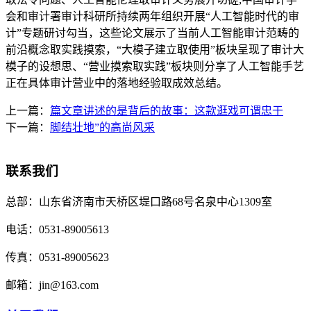
会和审计署审计科研所持续两年组织开展“人工智能时代的审
计”专题研讨勾当，这些论文展示了当前人工智能审计范畴的
前沿概念取实践摸索，“大模子建立取使用”板块呈现了审计大
模子的设想思、“营业摸索取实践”板块则分享了人工智能手艺
正在具体审计营业中的落地经验取成效总结。
上一篇：
篇文章讲述的是背后的故事：这款逛戏可谓忠于
下一篇：
脚结壮地”的高尚风采
联系我们
总部：
山东省济南市天桥区堤口路68号名泉中心1309室
电话：
0531-89005613
传真：
0531-89005623
邮箱：
jin@163.com