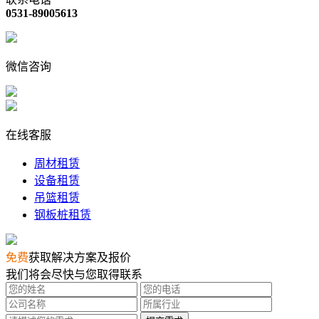
0531-89005613
微信咨询
在线客服
周材租赁
设备租赁
吊篮租赁
钢板桩租赁
免费
获取解决方案及报价
我们将会尽快与您取得联系