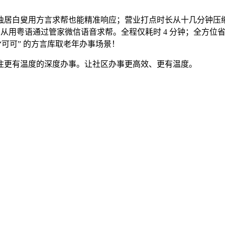
叟用方言求帮也能精准响应；营业打点时长从十几分钟压缩至 2 
，业从用粤语通过管家微信语音求帮。全程仅耗时 4 分钟；全方位
可可” 的方言库取老年办事场景！
更有温度的深度办事。让社区办事更高效、更有温度。