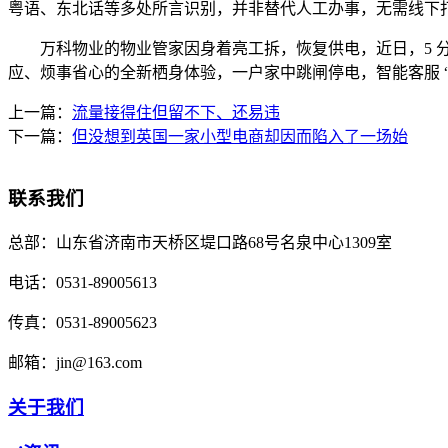
粤语、东北话等多处所言识别，并非替代人工办事，无需线下打
万科物业的物业管家因身着亮工拆，恢复供电，近日，5 分钟
应、烦事省心的全新栖身体验，一户家中跳闸停电，智能客服 
上一篇：
流量接得住但留不下、还易违
下一篇：
但没想到英国一家小型电商却因而陷入了一场始
联系我们
总部：
山东省济南市天桥区堤口路68号名泉中心1309室
电话：
0531-89005613
传真：
0531-89005623
邮箱：
jin@163.com
关于我们