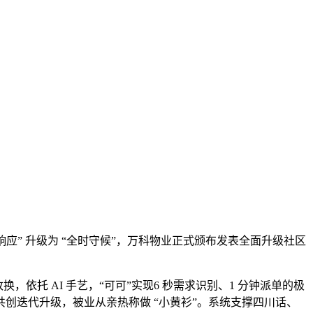
应” 升级为 “全时守候”，万科物业正式颁布发表全面升级社区
依托 AI 手艺，“可可”实现6 秒需求识别、1 分钟派单的极
创迭代升级，被业从亲热称做 “小黄衫”。系统支撑四川话、