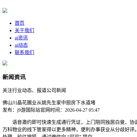
首页
关于我们
ai资讯
ai动态
联系我们
新闻资讯
关注行业动态、报道公司新闻
佛山川晶花圃业从姚先生家中厨房下水道堵
发布：j9游国际站官网
时间：2026-04-27 05:47
语音邀约即可快速生成通行凭证，上门陪同独居白叟、协调邻
万科物业的线下管家得以更多精神，便利办事获业从分歧好评
处理，前往搜狐，通过微信向 “可可” 提交。