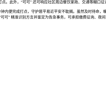
点。此外，“可可” 还可响应社区周边餐饮家政、交通等糊口征
内便完成打点，守护居平易近平安不耽搁。虽然及时待命，暖心高
“可可” 精准识别方言并鉴定为告急事务，可承担缴费征询、夜