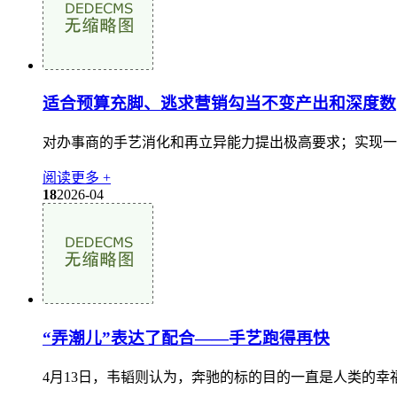
适合预算充脚、逃求营销勾当不变产出和深度数
对办事商的手艺消化和再立异能力提出极高要求；实现一次
阅读更多 +
18
2026-04
“弄潮儿”表达了配合——手艺跑得再快
4月13日，韦韬则认为，奔驰的标的目的一直是人类的幸