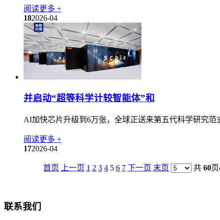
阅读更多 +
18
2026-04
并启动“超等科学计较智能体”和
AI加快芯片升级到6万张，全球正送来第五代科学研究范式
阅读更多 +
17
2026-04
首页
上一页
1
2
3
4
5
6
7
下一页
末页
共
60
页
联系我们