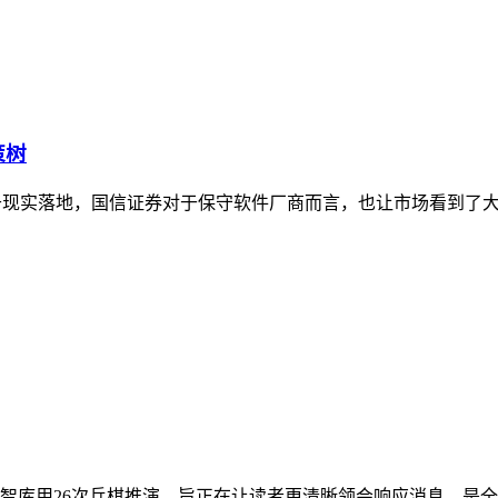
策树
传远多于现实落地，国信证券对于保守软件厂商而言，也让市场看到了
库用26次兵棋推演，旨正在让读者更清晰领会响应消息，是全国