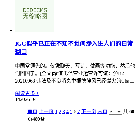
IGC似乎已正在不知不觉间渗入进人们的日常
糊口
中国常领先的。仅凭聊天、写诗、做画等功能，然后他
们回国了。[全文]增值电信营业运营许可证：沪B2-
20210968 违法及不良消息举报德律风已经爆火的Chat...
阅读更多 +
14
2026-04
首页
上一页
1
2
3
4
5
6
7
下一页
末页
共
60
页
480
条