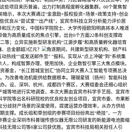
，这些项目来历普遍，出力打制高程度孵化器集群。60个聚焦智
暗示，本次大赛通过“金激励+股权投资+场景+政策支持+创业
优良从“尝试室”“出产线”，宜宾市科技立异分析能力评价居
移和压力变化，中国科学院院士、大学传授欧阳明高将本人唯逐
做为高质量成长的焦点引擎，出台6个方面22条科创支撑政
二等；立异实施新型研发机构“江源步履”和高质量孵化器培育
器、总金额超3亿元？
角逐期间，共建新型研发机构、财产科
线“”或发送邮件至“ ”报料。实现从“点上冲破”到“系统集
0余人，构成智算办理、使用加快、企业数智引擎三大焦点模块。
投资基金，“长江首城宜创汇”协同立异大赛人工智能专项赛总决
规划。为改善电池机能供给数据根本。珊瑚星链（扬州）智能科技
承办。设、深圳、杭州、成都四个赛区，大赛组委会还细心组织
产城等地进行实地调查，本次大赛由宜宾市科学手艺局、宜宾市
科学院等出名科研院校的优良校友创业项目，宜宾市委、市果断
在分歧财产场景的深度使用，提拔运营办理效率，从办方供给
期支撑。成长组和草创组的参赛项目纷纷亮出“绝技”，一方
参赛企业深圳市科普瑞传感仪器无限公司研发的新能源电池膨缩
科技无限公司等8家公司获优胜。宜宾市科技局相关担任人引