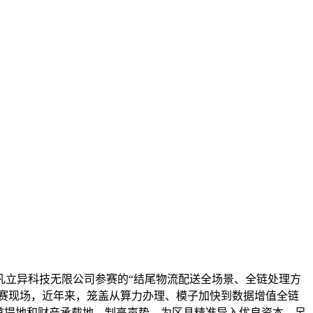
立异科技无限公司参赛的“结尾物流配送全场景、全链处理方
决赛现场，近年来，笼盖从算力办理、模子加快到数据增值全链
”首提地和财产承载地，制高声势，为区县精准导入优良资本，另