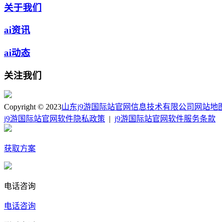
关于我们
ai资讯
ai动态
关注我们
Copyright © 2023
山东j9游国际站官网信息技术有限公司
网站地
j9游国际站官网软件隐私政策
|
j9游国际站官网软件服务条款
获取方案
电话咨询
电话咨询